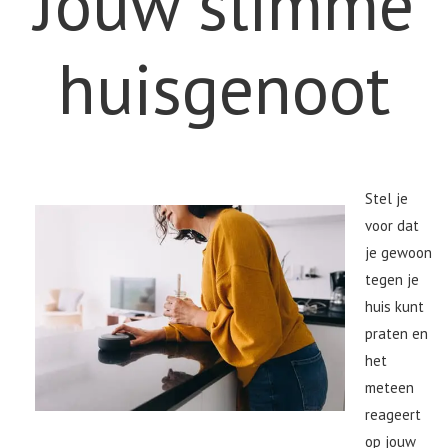
Jouw slimme
huisgenoot
Stel je
voor dat
je gewoon
tegen je
huis kunt
praten en
het
meteen
reageert
op jouw